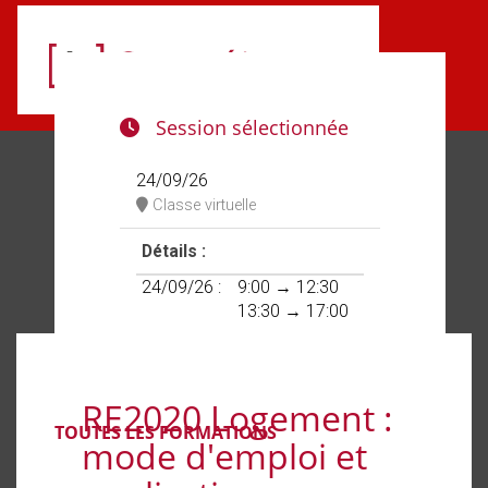
Aller au menu principal
Aller au contenu principal
Personnaliser l'interface
Session sélectionnée
24/09/26
Classe virtuelle
Détails :
24/09/26 :
9:00 → 12:30
13:30 → 17:00
RE2020 Logement :
TOUTES LES FORMATIONS
mode d'emploi et