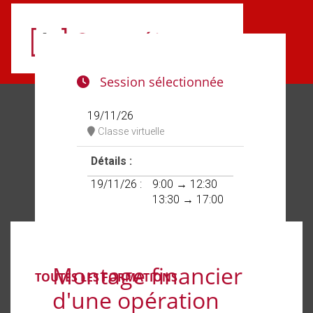
Aller au menu principal
Aller au contenu principal
Personnaliser l'interface
Session sélectionnée
19/11/26
Classe virtuelle
Détails :
19/11/26 :
9:00 → 12:30
13:30 → 17:00
Montage financier
TOUTES LES FORMATIONS
d'une opération