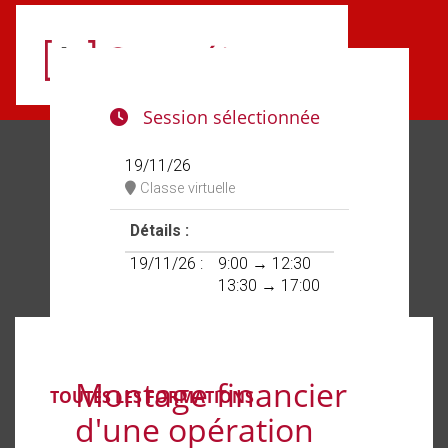
Aller au menu principal
Aller au contenu principal
Personnaliser l'interface
Session sélectionnée
19/11/26
Classe virtuelle
Détails :
19/11/26 :
9:00 → 12:30
13:30 → 17:00
Montage financier
TOUTES LES FORMATIONS
d'une opération