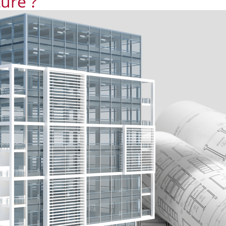
ure ?